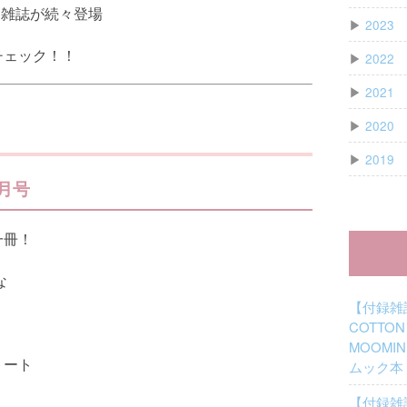
き雑誌が続々登場
▶
2023
チェック！！
▶
2022
▶
2021
▶
2020
▶
2019
6月号
一冊！
な
【付録雑
COTTON
MOOMI
トート
ムック本
【付録雑誌