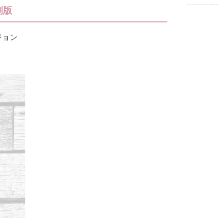
別版
ジョン