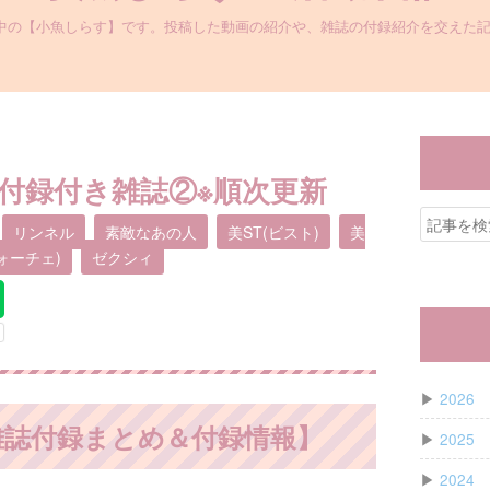
kなどで活動中の【小魚しらす】です。投稿した動画の紹介や、雑誌の付録紹介を交え
豪華付録付き雑誌②※順次更新
リンネル
素敵なあの人
美ST(ビスト)
美
ヴォーチェ)
ゼクシィ
▶
2026
 雑誌付録まとめ＆付録情報】
▶
2025
▶
2024