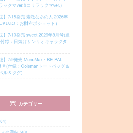
ックマver.&コリラックマver.）
】7/15発売 素敵なあの人 2026年
FUKUZO：お財布ポシェット）
7/10発売 sweet 2026年8月号(通
)付録：日焼けサンリオキャラクタ
7/9発売 MonoMax・BE-PAL
8月号(付録：Colemanトートバッグ＆
ベル＆タグ)
カテゴリー
84)
ゃれ手帖 (40)