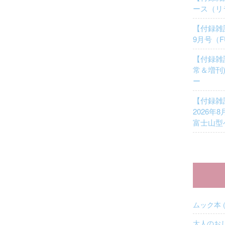
ース（リラ
【付録雑誌
9月号（
【付録雑誌】
常＆増刊
ー
【付録雑誌】
2026年
富士山型
ムック本 (
大人のおし