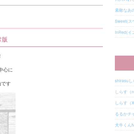
素敵なあの人
Sweet(ス
InRed(イ
常版
！
中心に
shirasu
山です
しらす（n
しらす（
るるかチャ
犬牛くん