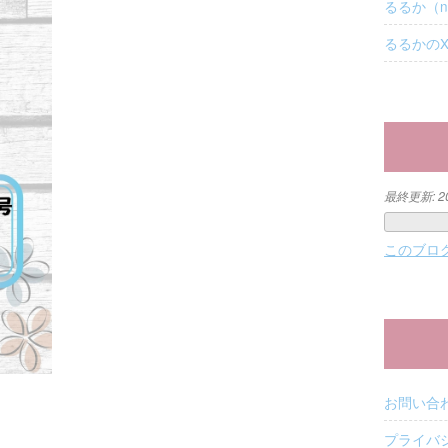
るるか（n
るるかの
最終更新:
2
このブロ
お問い合
プライバ