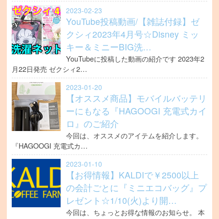
2023-02-23
YouTube投稿動画/【雑誌付録】ゼ
クシィ2023年4月号☆Disney ミッ
キー＆ミニーBIG洗…
YouTubeに投稿した動画の紹介です 2023年2
月22日発売 ゼクシィ2…
2023-01-20
【オススメ商品】モバイルバッテリ
ーにもなる『HAGOOGI 充電式カイ
ロ』のご紹介
今回は、オススメのアイテムを紹介します。
『HAGOOGI 充電式カ…
2023-01-10
【お得情報】KALDIで￥2500以上
の会計ごとに『ミニエコバッグ』プ
レゼント☆1/10(火)より開…
今回は、ちょっとお得な情報のお知らせ。 本