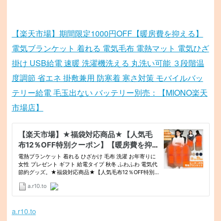
【楽天市場】期間限定1000円OFF【暖房費を抑える】
電気ブランケット 着れる 電気毛布 電熱マット 電気ひざ
掛け USB給電 速暖 洗濯機洗える 丸洗い可能 ３段階温
度調節 省エネ 掛敷兼用 防寒着 寒さ対策 モバイルバッ
テリー給電 毛玉出ない バッテリー別売：【MIONO楽天
市場店】
a.r10.to